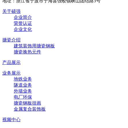
地址：浙江省宁波市宁海县强蛟镇峡山团结路3号
关于硕强
企业简介
荣誉认证
企业文化
搪瓷介绍
建筑装饰用搪瓷钢板
搪瓷换热元件
产品展示
业务展示
地铁业务
隧道业务
外墙业务
电厂环保
搪瓷钢板挂画
金属复合装饰板
视频中心